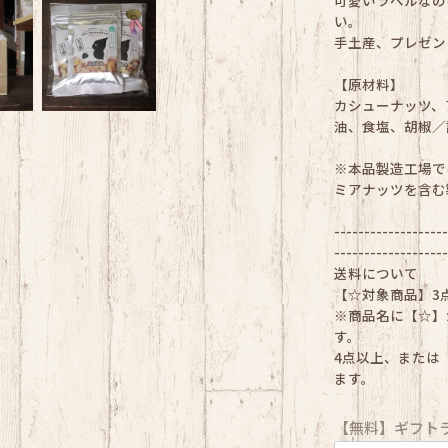
可愛いラベルなの
い。
手土産、プレゼン
【原材料】
カシューナッツ、
油、食塩、胡椒／
※本品製造工場で
ミアナッツを含む
-------------------
-------------------
送料について
【☆対象商品】3
※商品名に【☆】
す。
4点以上、または
ます。
【無料】ギフト