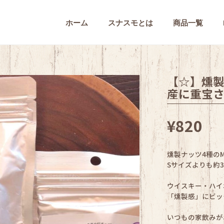
ホーム
スナスモとは
商品一覧
【☆】燻製
産に重宝
¥820
燻製ナッツ4種の
Sサイズよりも約
ウイスキー・ハイ
「燻製感」にビッ
いつもの家飲みが