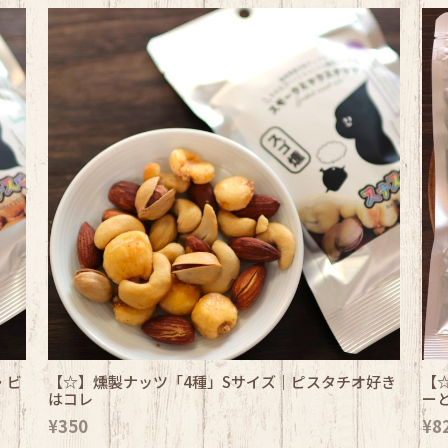
・ビ
【☆】燻製ナッツ「4種」Sサイズ｜ピスタチオ好き
【
はコレ
ー
¥350
¥8