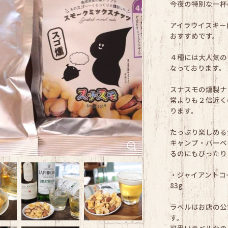
今夜の特別な一杯
アイラウイスキー
おすすめです。
４種には大人気の
なっております。
スナスモの燻製ナ
常よりも２倍近く
ります。
たっぷり楽しめる
キャンプ・バーベ
るのにもぴったり
・ジャイアントコ
83g
ラベルはお店の公
す。