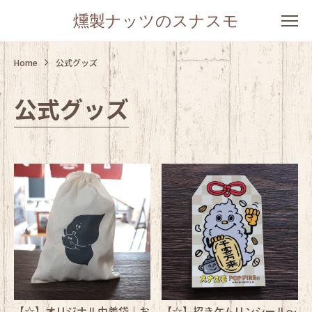
燻製ナッツのスナスモ
Home
公式グッズ
公式グッズ
【☆】オリジナル巾着袋｜お
【☆】招きケムリンシール～