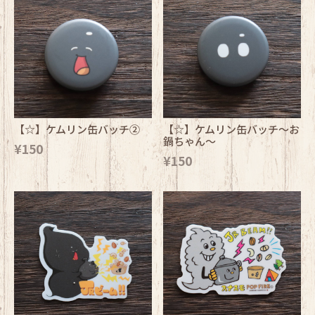
【☆】ケムリン缶バッチ②
【☆】ケムリン缶バッチ～お
鍋ちゃん～
¥150
¥150